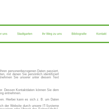
r uns
Stadtgarten
Ihr Weg zu uns
Bibliografie
Kontakt
 Ihren personenbezogenen Daten passiert,
, mit denen Sie persönlich identifiziert
tnehmen Sie unserer unter diesem Text
iber. Dessen Kontaktdaten können Sie dem
rung entnehmen.
len. Hierbei kann es sich z. B. um Daten
uch der Website durch unsere IT-Systeme
ebssystem oder Uhrzeit des Seitenaufrufs).