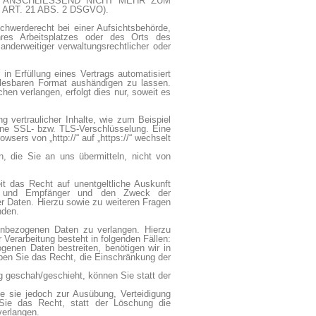
 ANSCHLIESSEND NICHT MEHR ZUM
T. 21 ABS. 2 DSGVO).
hwerderecht bei einer Aufsichtsbehörde,
ihres Arbeitsplatzes oder des Orts des
derweitiger verwaltungsrechtlicher oder
in Erfüllung eines Vertrags automatisiert
nlesbaren Format aushändigen zu lassen.
hen verlangen, erfolgt dies nur, soweit es
 vertraulicher Inhalte, wie zum Beispiel
eine SSL- bzw. TLS-Verschlüsselung. Eine
sers von „http://“ auf „https://“ wechselt
, die Sie an uns übermitteln, nicht von
t das Recht auf unentgeltliche Auskunft
ft und Empfänger und den Zweck der
er Daten. Hierzu sowie zu weiteren Fragen
nden.
enbezogenen Daten zu verlangen. Hierzu
Verarbeitung besteht in folgenden Fällen:
genen Daten bestreiten, benötigen wir in
aben Sie das Recht, die Einschränkung der
 geschah/geschieht, können Sie statt der
e sie jedoch zur Ausübung, Verteidigung
ie das Recht, statt der Löschung die
verlangen.