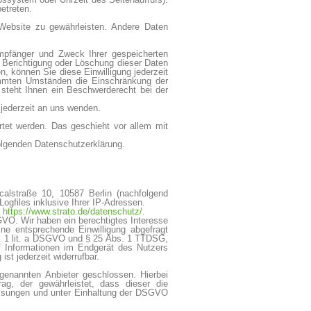
etreten.
r Website zu gewährleisten. Andere Daten
Empfänger und Zweck Ihrer gespeicherten
 Berichtigung oder Löschung dieser Daten
n, können Sie diese Einwilligung jederzeit
immten Umständen die Einschränkung der
steht Ihnen ein Beschwerderecht bei der
jederzeit an uns wenden.
rtet werden. Das geschieht vor allem mit
folgenden Datenschutzerklärung.
calstraße 10, 10587 Berlin (nachfolgend
ogfiles inklusive Ihrer IP-Adressen.
:
https://www.strato.de/datenschutz/
.
SGVO. Wir haben ein berechtigtes Interesse
ine entsprechende Einwilligung abgefragt
bs. 1 lit. a DSGVO und § 25 Abs. 1 TTDSG,
uf Informationen im Endgerät des Nutzers
st jederzeit widerrufbar.
genannten Anbieter geschlossen. Hierbei
ag, der gewährleistet, dass dieser die
isungen und unter Einhaltung der DSGVO