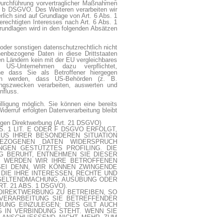
r Durchführung vorvertraglicher Maßnahmen
it. b DSGVO. Des Weiteren verarbeiten wir
erlich sind auf Grundlage von Art. 6 Abs. 1
rechtigten Interesses nach Art. 6 Abs. 1
grundlagen wird in den folgenden Absätzen
der sonstigen datenschutzrechtlich nicht
nenbezogene Daten in diese Drittstaaten
sen Ländern kein mit der EU vergleichbares
 US-Unternehmen dazu verpflichtet,
e dass Sie als Betroffener hiergegen
sen werden, dass US-Behörden (z. B.
ngszwecken verarbeiten, auswerten und
nfluss.
lligung möglich. Sie können eine bereits
iderruf erfolgten Datenverarbeitung bleibt
egen Direktwerbung (Art. 21 DSGVO)
 1 LIT. E ODER F DSGVO ERFOLGT,
AUS IHRER BESONDEREN SITUATION
EZOGENEN DATEN WIDERSPRUCH
NGEN GESTÜTZTES PROFILING. DIE
G BERUHT, ENTNEHMEN SIE DIESER
, WERDEN WIR IHRE BETROFFENEN
EI DENN, WIR KÖNNEN ZWINGENDE
DIE IHRE INTERESSEN, RECHTE UND
 GELTENDMACHUNG, AUSÜBUNG ODER
 21 ABS. 1 DSGVO).
DIREKTWERBUNG ZU BETREIBEN, SO
 VERARBEITUNG SIE BETREFFENDER
NG EINZULEGEN; DIES GILT AUCH
 IN VERBINDUNG STEHT. WENN SIE