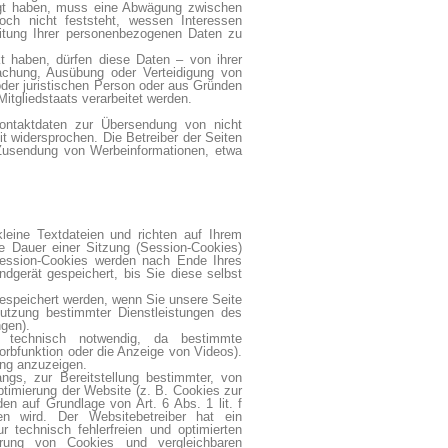
gt haben, muss eine Abwägung zwischen
ch nicht feststeht, wessen Interessen
itung Ihrer personenbezogenen Daten zu
t haben, dürfen diese Daten – von ihrer
achung, Ausübung oder Verteidigung von
der juristischen Person oder aus Gründen
itgliedstaats verarbeitet werden.
ontaktdaten zur Übersendung von nicht
t widersprochen. Die Betreiber der Seiten
n Zusendung von Werbeinformationen, etwa
leine Textdateien und richten auf Ihrem
e Dauer einer Sitzung (Session-Cookies)
Session-Cookies werden nach Ende Ihres
gerät gespeichert, bis Sie diese selbst
espeichert werden, wenn Sie unsere Seite
Nutzung bestimmter Dienstleistungen des
gen).
d technisch notwendig, da bestimmte
orbfunktion oder die Anzeige von Videos).
ng anzuzeigen.
ngs, zur Bereitstellung bestimmter, von
ptimierung der Website (z. B. Cookies zur
n auf Grundlage von Art. 6 Abs. 1 lit. f
n wird. Der Websitebetreiber hat ein
 technisch fehlerfreien und optimierten
herung von Cookies und vergleichbaren