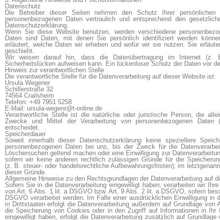
Datenschutz
Die Betreiber dieser Seiten nehmen den Schutz Ihrer persönlichen 
personenbezogenen Daten vertraulich und entsprechend den gesetzliche
Datenschutzerklärung.
Wenn Sie diese Website benutzen, werden verschiedene personenbezo
Daten sind Daten, mit denen Sie persönlich identifiziert werden könne
erläutert, welche Daten wir erheben und wofür wir sie nutzen. Sie erlä
geschieht.
Wir weisen darauf hin, dass die Datenübertragung im Internet (z. 
Sicherheitslücken aufweisen kann. Ein lückenloser Schutz der Daten vor dem 
Hinweis zur verantwortlichen Stelle
Die verantwortliche Stelle für die Datenverarbeitung auf dieser Website ist:
Ursula Wegener
Schillerstraße 32
74564 Crailsheim
Telefon: +49 7951 5258
E-Mail: ursula-wegenr@t-online.de
Verantwortliche Stelle ist die natürliche oder juristische Person, die a
Zwecke und Mittel der Verarbeitung von personenbezogenen Daten 
entscheidet.
Speicherdauer
Soweit innerhalb dieser Datenschutzerklärung keine speziellere Speic
personenbezogenen Daten bei uns, bis der Zweck für die Datenverarbeit
Löschersuchen geltend machen oder eine Einwilligung zur Datenverarbeitun
sofern wir keine anderen rechtlich zulässigen Gründe für die Speicher
(z. B. steuer- oder handelsrechtliche Aufbewahrungsfristen); im letztgenannt
dieser Gründe.
Allgemeine Hinweise zu den Rechtsgrundlagen der Datenverarbeitung auf d
Sofern Sie in die Datenverarbeitung eingewilligt haben, verarbeiten wir I
von Art. 6 Abs. 1 lit. a DSGVO bzw. Art. 9 Abs. 2 lit. a DSGVO, sofern bes
DSGVO verarbeitet werden. Im Falle einer ausdrücklichen Einwilligung in
in Drittstaaten erfolgt die Datenverarbeitung außerdem auf Grundlage von A
die Speicherung von Cookies oder in den Zugriff auf Informationen in Ihr E
eingewilligt haben, erfolgt die Datenverarbeitung zusätzlich auf Grundlag