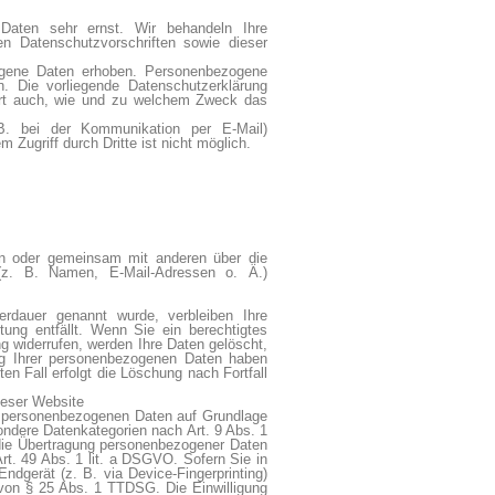
Daten sehr ernst. Wir behandeln Ihre
n Datenschutzvorschriften sowie dieser
gene Daten erhoben. Personenbezogene
n. Die vorliegende Datenschutzerklärung
utert auch, wie und zu welchem Zweck das
B. bei der Kommunikation per E-Mail)
Zugriff durch Dritte ist nicht möglich.
llein oder gemeinsam mit anderen über die
(z. B. Namen, E-Mail-Adressen o. Ä.)
herdauer genannt wurde, verbleiben Ihre
ung entfällt. Wenn Sie ein berechtigtes
g widerrufen, werden Ihre Daten gelöscht,
ung Ihrer personenbezogenen Daten haben
en Fall erfolgt die Löschung nach Fortfall
ieser Website
hre personenbezogenen Daten auf Grundlage
ondere Datenkategorien nach Art. 9 Abs. 1
 die Übertragung personenbezogener Daten
rt. 49 Abs. 1 lit. a DSGVO. Sofern Sie in
ndgerät (z. B. via Device-Fingerprinting)
e von § 25 Abs. 1 TTDSG. Die Einwilligung