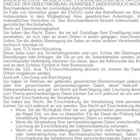
WIDERSPRECHEN, WERDEN IHRE PERSONENBEZOGENEN DATEN
ZWECKE DER DIREKTWERBUNG VERWENDET (WIDERSPRUCH NACH AR
Beschwerde­recht bei der zuständigen Aufsichts­behörde
Im Falle von Verstößen gegen die DSGVO steht den Betroffenen ein Besc
insbesondere in dem Mitgliedstaat ihres gewöhnlichen Aufenthalts, 
mutmaßlichen Verstoßes zu. Das Beschwerderecht besteht unbeschadet an
gerichtlicher Rechtsbehelfe.
Recht auf Daten­übertrag­barkeit
Sie haben das Recht, Daten, die wir auf Grundlage Ihrer Einwilligung oder 
verarbeiten, an sich oder an einen Dritten in einem gängigen, maschine
Sofern Sie die direkte Übertragung der Daten an einen anderen Verantwortlic
technisch machbar ist.
SSL- bzw. TLS-Verschlüsselung
Diese Seite nutzt aus Sicherheitsgründen und zum Schutz der Übertragung
Bestellungen oder Anfragen, die Sie an uns als Seitenbetreiber senden, 
verschlüsselte Verbindung erkennen Sie daran, dass die Adresszeile des Brow
und an dem Schloss-Symbol in Ihrer Browserzeile.
Wenn die SSL- bzw. TLS-Verschlüsselung aktiviert ist, können die Daten
Dritten mitgelesen werden.
Auskunft, Löschung und Berichtigung
Sie haben im Rahmen der geltenden gesetzlichen Bestimmungen jederzei
über Ihre gespeicherten personenbezogenen Daten, deren Herkun
Datenverarbeitung und ggf. ein Recht auf Berichtigung oder Löschung dies
zum Thema personenbezogene Daten können Sie sich jederzeit an uns we
Recht auf Einschränkung der Verarbeitung
Sie haben das Recht, die Einschränkung der Verarbeitung Ihrer person
können Sie sich jederzeit an uns wenden. Das Recht auf Einschränkung der 
Wenn Sie die Richtigkeit Ihrer bei uns gespeicherten personenbezo
der Regel Zeit, um dies zu überprüfen. Für die Dauer der Prüfung h
Verarbeitung Ihrer personenbezogenen Daten zu verlangen.
Wenn die Verarbeitung Ihrer personenbezogenen Daten unrechtmäßig
Löschung die Einschränkung der Datenverarbeitung verlangen.
Wenn wir Ihre personenbezogenen Daten nicht mehr benötigen, Si
oder Geltendmachung von Rechtsansprüchen benötigen, haben S
Einschränkung der Verarbeitung Ihrer personenbezogenen Daten zu 