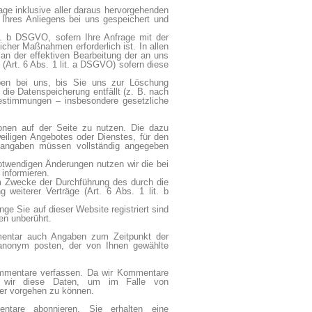
age inklusive aller daraus hervorgehenden
hres Anliegens bei uns gespeichert und
it. b DSGVO, sofern Ihre Anfrage mit der
cher Maßnahmen erforderlich ist. In allen
 an der effektiven Bearbeitung der an uns
g (Art. 6 Abs. 1 lit. a DSGVO) sofern diese
ben bei uns, bis Sie uns zur Löschung
 die Datenspeicherung entfällt (z. B. nach
Bestimmungen – insbesondere gesetzliche
ionen auf der Seite zu nutzen. Die dazu
iligen Angebotes oder Dienstes, für den
chtangaben müssen vollständig angegeben
twendigen Änderungen nutzen wir die bei
informieren.
um Zwecke der Durchführung des durch die
 weiterer Verträge (Art. 6 Abs. 1 lit. b
ge Sie auf dieser Website registriert sind
en unberührt.
mentar auch Angaben zum Zeitpunkt der
 anonym posten, der von Ihnen gewählte
ommentare verfassen. Da wir Kommentare
en wir diese Daten, um im Falle von
er vorgehen zu können.
tare abonnieren. Sie erhalten eine