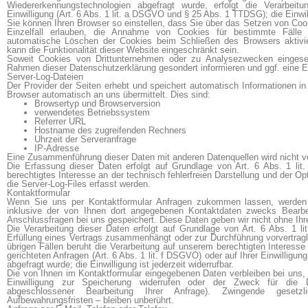
Wiedererkennungstechnologien abgefragt wurde, erfolgt die Verarbeitu
Einwilligung (Art. 6 Abs. 1 lit. a DSGVO und § 25 Abs. 1 TTDSG); die Einwilli
Sie können Ihren Browser so einstellen, dass Sie über das Setzen von Coo
Einzelfall erlauben, die Annahme von Cookies für bestimmte Fälle 
automatische Löschen der Cookies beim Schließen des Browsers aktivie
kann die Funktionalität dieser Website eingeschränkt sein.
Soweit Cookies von Drittunternehmen oder zu Analysezwecken eingese
Rahmen dieser Datenschutzerklärung gesondert informieren und ggf. eine Ei
Server-Log-Dateien
Der Provider der Seiten erhebt und speichert automatisch Informationen in
Browser automatisch an uns übermittelt. Dies sind:
Browsertyp und Browserversion
verwendetes Betriebssystem
Referrer URL
Hostname des zugreifenden Rechners
Uhrzeit der Serveranfrage
IP-Adresse
Eine Zusammenführung dieser Daten mit anderen Datenquellen wird nicht
Die Erfassung dieser Daten erfolgt auf Grundlage von Art. 6 Abs. 1 lit
berechtigtes Interesse an der technisch fehlerfreien Darstellung und der O
die Server-Log-Files erfasst werden.
Kontaktformular
Wenn Sie uns per Kontaktformular Anfragen zukommen lassen, werden
inklusive der von Ihnen dort angegebenen Kontaktdaten zwecks Bearbe
Anschlussfragen bei uns gespeichert. Diese Daten geben wir nicht ohne Ihre
Die Verarbeitung dieser Daten erfolgt auf Grundlage von Art. 6 Abs. 1 l
Erfüllung eines Vertrags zusammenhängt oder zur Durchführung vorvertragli
übrigen Fällen beruht die Verarbeitung auf unserem berechtigten Interesse
gerichteten Anfragen (Art. 6 Abs. 1 lit. f DSGVO) oder auf Ihrer Einwilligun
abgefragt wurde; die Einwilligung ist jederzeit widerrufbar.
Die von Ihnen im Kontaktformular eingegebenen Daten verbleiben bei uns, 
Einwilligung zur Speicherung widerrufen oder der Zweck für die D
abgeschlossener Bearbeitung Ihrer Anfrage). Zwingende geset
Aufbewahrungsfristen – bleiben unberührt.