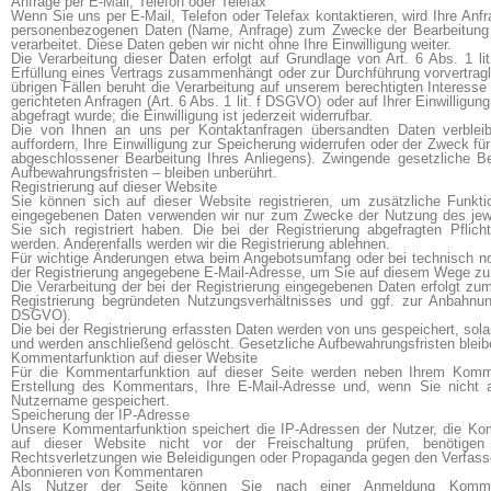
Anfrage per E-Mail, Telefon oder Telefax
Wenn Sie uns per E-Mail, Telefon oder Telefax kontaktieren, wird Ihre Anfr
personenbezogenen Daten (Name, Anfrage) zum Zwecke der Bearbeitung I
verarbeitet. Diese Daten geben wir nicht ohne Ihre Einwilligung weiter.
Die Verarbeitung dieser Daten erfolgt auf Grundlage von Art. 6 Abs. 1 l
Erfüllung eines Vertrags zusammenhängt oder zur Durchführung vorvertragli
übrigen Fällen beruht die Verarbeitung auf unserem berechtigten Interesse
gerichteten Anfragen (Art. 6 Abs. 1 lit. f DSGVO) oder auf Ihrer Einwilligun
abgefragt wurde; die Einwilligung ist jederzeit widerrufbar.
Die von Ihnen an uns per Kontaktanfragen übersandten Daten verblei
auffordern, Ihre Einwilligung zur Speicherung widerrufen oder der Zweck für
abgeschlossener Bearbeitung Ihres Anliegens). Zwingende gesetzliche 
Aufbewahrungsfristen – bleiben unberührt.
Registrierung auf dieser Website
Sie können sich auf dieser Website registrieren, um zusätzliche Funkt
eingegebenen Daten verwenden wir nur zum Zwecke der Nutzung des jewe
Sie sich registriert haben. Die bei der Registrierung abgefragten Pfli
werden. Anderenfalls werden wir die Registrierung ablehnen.
Für wichtige Änderungen etwa beim Angebotsumfang oder bei technisch no
der Registrierung angegebene E-Mail-Adresse, um Sie auf diesem Wege zu 
Die Verarbeitung der bei der Registrierung eingegebenen Daten erfolgt z
Registrierung begründeten Nutzungsverhältnisses und ggf. zur Anbahnung
DSGVO).
Die bei der Registrierung erfassten Daten werden von uns gespeichert, solan
und werden anschließend gelöscht. Gesetzliche Aufbewahrungsfristen bleib
Kommentar­funktion auf dieser Website
Für die Kommentarfunktion auf dieser Seite werden neben Ihrem Kom
Erstellung des Kommentars, Ihre E-Mail-Adresse und, wenn Sie nicht
Nutzername gespeichert.
Speicherung der IP-Adresse
Unsere Kommentarfunktion speichert die IP-Adressen der Nutzer, die K
auf dieser Website nicht vor der Freischaltung prüfen, benötig
Rechtsverletzungen wie Beleidigungen oder Propaganda gegen den Verfass
Abonnieren von Kommentaren
Als Nutzer der Seite können Sie nach einer Anmeldung Kommen