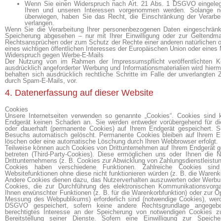
Wenn Sie einen Widerspruch nach Art. 21 Abs. 1 DSGVO eingele
Ihren und unseren Interessen vorgenommen werden. Solange no
überwiegen, haben Sie das Recht, die Einschränkung der Verarbe
verlangen.
Wenn Sie die Verarbeitung Ihrer personenbezogenen Daten eingeschränk
Speicherung abgesehen – nur mit Ihrer Einwilligung oder zur Geltendm
Rechtsansprüchen oder zum Schutz der Rechte einer anderen natürlichen o
eines wichtigen öffentlichen Interesses der Europäischen Union oder eines M
Widerspruch gegen Werbe-E-Mails
Der Nutzung von im Rahmen der Impressumspflicht veröffentlichten K
ausdrücklich angeforderter Werbung und Informationsmaterialien wird hiermi
behalten sich ausdrücklich rechtliche Schritte im Falle der unverlangte
durch Spam-E-Mails, vor.
4. Datenerfassung auf dieser Website
Cookies
Unsere Internetseiten verwenden so genannte „Cookies“. Cookies sind k
Endgerät keinen Schaden an. Sie werden entweder vorübergehend für di
oder dauerhaft (permanente Cookies) auf Ihrem Endgerät gespeichert. 
Besuchs automatisch gelöscht. Permanente Cookies bleiben auf Ihrem End
löschen oder eine automatische Löschung durch Ihren Webbrowser erfolgt.
Teilweise können auch Cookies von Drittunternehmen auf Ihrem Endgerät g
betreten (Third-Party-Cookies). Diese ermöglichen uns oder Ihnen die 
Drittunternehmens (z. B. Cookies zur Abwicklung von Zahlungsdienstleistun
Cookies haben verschiedene Funktionen. Zahlreiche Cookies sin
Websitefunktionen ohne diese nicht funktionieren würden (z. B. die Warenk
Andere Cookies dienen dazu, das Nutzerverhalten auszuwerten oder Werbu
Cookies, die zur Durchführung des elektronischen Kommunikationsvorga
Ihnen erwünschter Funktionen (z. B. für die Warenkorbfunktion) oder zur O
Messung des Webpublikums) erforderlich sind (notwendige Cookies), werde
DSGVO gespeichert, sofern keine andere Rechtsgrundlage angegebe
berechtigtes Interesse an der Speicherung von notwendigen Cookies zur
Bereitstellung seiner Dienste. Sofern eine Einwilligung zur Speic