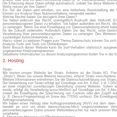
Die Erfassung dieser Daten erfolgt automatisch, sobald Sie diese Website b
Wofür nutzen wir Ihre Daten?
Ein Teil der Daten wird erhoben, um eine fehlerfreie Bereitstellung de
können zur Analyse Ihres Nutzerverhaltens verwendet werden.
Welche Rechte haben Sie bezüglich Ihrer Daten?
Sie haben jederzeit das Recht, unentgeltlich Auskunft über Herkunft, 
personenbezogenen Daten zu erhalten. Sie haben außerdem ein Recht, die
zu verlangen. Wenn Sie eine Einwilligung zur Datenverarbeitung erteilt habe
für die Zukunft widerrufen. Außerdem haben Sie das Recht, unter best
Verarbeitung Ihrer personenbezogenen Daten zu verlangen. Des Weiteren 
zuständigen Aufsichtsbehörde zu.
Hierzu sowie zu weiteren Fragen zum Thema Datenschutz können Sie sich 
Analyse-Tools und Tools von Dritt­anbietern
Beim Besuch dieser Website kann Ihr Surf-Verhalten statistisch ausgewe
sogenannten Analyseprogrammen.
Detaillierte Informationen zu diesen Analyseprogrammen finden Sie in der 
2. Hosting
Strato
Wir hosten unsere Website bei Strato. Anbieter ist die Strato AG, Pas
„Strato“). Wenn Sie unsere Website besuchen, erfasst Strato verschiedene L
Weitere Informationen entnehmen Sie der Datenschutzerklärung von Strato
Die Verwendung von Strato erfolgt auf Grundlage von Art. 6 Abs. 1 lit. f D
an einer möglichst zuverlässigen Darstellung unserer Website. Sofern e
wurde, erfolgt die Verarbeitung ausschließlich auf Grundlage von Art. 6 A
soweit die Einwilligung die Speicherung von Cookies oder den Zugriff a
(z. B. Device-Fingerprinting) im Sinne des TTDSG umfasst. Die Einwilligung i
Auftragsverarbeitung
Wir haben einen Vertrag über Auftragsverarbeitung (AVV) mit dem oben 
handelt es sich um einen datenschutzrechtlich vorgeschriebenen Vertr
personenbezogenen Daten unserer Websitebesucher nur nach unseren We
verarbeitet.
3. Allgemeine Hinweise und Pflicht­informationen