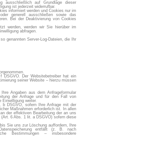
ng ausschließlich auf Grundlage dieser
gung ist jederzeit widerrufbar.
kies informiert werden und Cookies nur im
oder generell ausschließen sowie das
ren. Bei der Deaktivierung von Cookies
tzt werden, werden wir Sie hierüber im
nwilligung abfragen.
 so genannten Server-Log-Dateien, die Ihr
 vorgenommen.
. f DSGVO. Der Websitebetreiber hat ein
ptimierung seiner Website – hierzu müssen
 Ihre Angaben aus dem Anfrageformular
itung der Anfrage und für den Fall von
 Einwilligung weiter.
it. b DSGVO, sofern Ihre Anfrage mit der
cher Maßnahmen erforderlich ist. In allen
 an der effektiven Bearbeitung der an uns
g (Art. 6 Abs. 1 lit. a DSGVO) sofern diese
bis Sie uns zur Löschung auffordern, Ihre
atenspeicherung entfällt (z. B. nach
zliche Bestimmungen – insbesondere