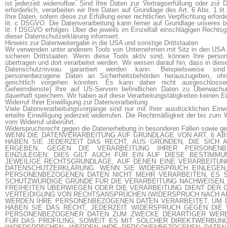
ist jederzeit widerrufbar. Sind Ihre Daten zur Vertragserfüllung oder zu
erforderlich, verarbeiten wir Ihre Daten auf Grundlage des Art. 6 Abs. 1 l
Ihre Daten, sofern diese zur Erfüllung einer rechtlichen Verpflichtung erford
lit. c DSGVO. Die Datenverarbeitung kann ferner auf Grundlage unseres be
lit. f DSGVO erfolgen. Über die jeweils im Einzelfall einschlägigen Rechts
dieser Datenschutzerklärung informiert.
Hinweis zur Datenweitergabe in die USA und sonstige Drittstaaten
Wir verwenden unter anderem Tools von Unternehmen mit Sitz in den USA o
sicheren Drittstaaten. Wenn diese Tools aktiv sind, können Ihre perso
übertragen und dort verarbeitet werden. Wir weisen darauf hin, dass in die
Datenschutzniveau garantiert werden kann. Beispielsweise sind
personenbezogene Daten an Sicherheitsbehörden herauszugeben, ohn
gerichtlich vorgehen könnten. Es kann daher nicht ausgeschlos
Geheimdienste) Ihre auf US-Servern befindlichen Daten zu Überwachu
dauerhaft speichern. Wir haben auf diese Verarbeitungstätigkeiten keinen Ei
Widerruf Ihrer Einwilligung zur Datenverarbeitung
Viele Datenverarbeitungsvorgänge sind nur mit Ihrer ausdrücklichen Einwi
erteilte Einwilligung jederzeit widerrufen. Die Rechtmäßigkeit der bis zum W
vom Widerruf unberührt.
Widerspruchsrecht gegen die Datenerhebung in besonderen Fällen sowie g
WENN DIE DATENVERARBEITUNG AUF GRUNDLAGE VON ART. 6 ABS.
HABEN SIE JEDERZEIT DAS RECHT, AUS GRÜNDEN, DIE SICH 
ERGEBEN, GEGEN DIE VERARBEITUNG IHRER PERSONENB
EINZULEGEN; DIES GILT AUCH FÜR EIN AUF DIESE BESTIMMU
JEWEILIGE RECHTSGRUNDLAGE, AUF DENEN EINE VERARBEITUN
DATENSCHUTZERKLÄRUNG. WENN SIE WIDERSPRUCH EINLEGEN
PERSONENBEZOGENEN DATEN NICHT MEHR VERARBEITEN, ES S
SCHUTZWÜRDIGE GRÜNDE FÜR DIE VERARBEITUNG NACHWEISEN, 
FREIHEITEN ÜBERWIEGEN ODER DIE VERARBEITUNG DIENT DER
VERTEIDIGUNG VON RECHTSANSPRÜCHEN (WIDERSPRUCH NACH ART.
WERDEN IHRE PERSONENBEZOGENEN DATEN VERARBEITET, UM 
HABEN SIE DAS RECHT, JEDERZEIT WIDERSPRUCH GEGEN DIE
PERSONENBEZOGENER DATEN ZUM ZWECKE DERARTIGER WERBU
FÜR DAS PROFILING, SOWEIT ES MIT SOLCHER DIREKTWERBUNG